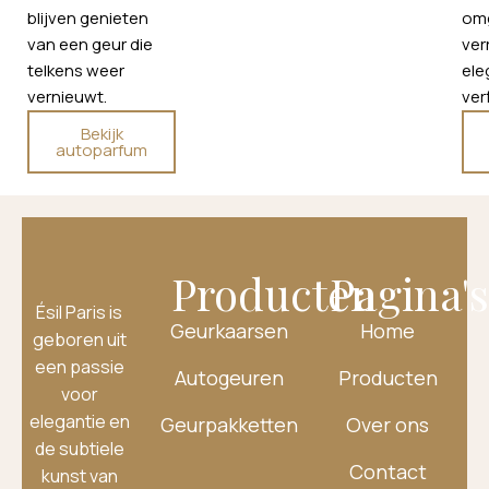
blijven genieten
om
van een geur die
ver
telkens weer
ele
vernieuwt.
verf
Bekijk
autoparfum
Producten
Pagina'
Ésil Paris is
Geurkaarsen
Home
geboren uit
een passie
Autogeuren
Producten
voor
elegantie en
Geurpakketten
Over ons
de subtiele
Contact
kunst van