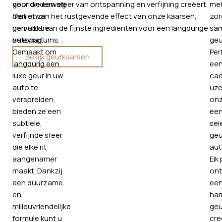
voor onderweg
geur die een sfeer van ontspanning en verfijning creëert.
me
met onze
Geniet van het rustgevende effect van onze kaarsen,
zor
hervulbare
gemaakt van de fijnste ingrediënten voor een langdurige
sa
autoparfums.
beleving.
geu
Gemaakt om
Per
Bekijk geurkaarsen
langdurig een
een
luxe geur in uw
cad
auto te
uze
verspreiden,
onz
bieden ze een
een
subtiele,
sel
verfijnde sfeer
geu
die elke rit
aut
aangenamer
Elk
maakt. Dankzij
on
een duurzame
ee
en
ha
milieuvriendelijke
geu
formule kunt u
cre