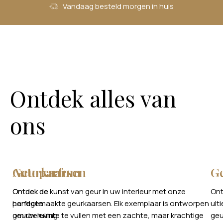
Vandaag besteld morgen in huis
Ontdek
alles
van
ons
Autoparfum
Geurkaarsen
G
Ontdek de
Ontdek de kunst van geur in uw interieur met onze
Ont
perfecte
handgemaakte geurkaarsen. Elk exemplaar is ontworpen
ult
geurbeleving
om uw ruimte te vullen met een zachte, maar krachtige
geu