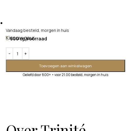
Vandaag besteld, morgen in huis
Kies uw geur
500 op voorraad
Toevoegen aan winkelwagen
Geliefd door 800+ • voor 21.00 besteld, morgen in huis
Over Trinité