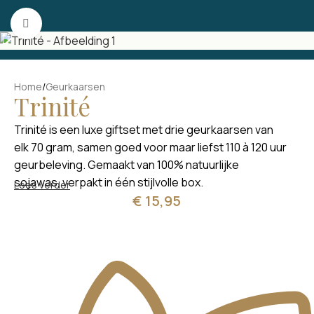
Skip to navigation
Skip to main content
Click to enlarge
Home
/
Geurkaarsen
Trinité
Trinité is een luxe giftset met drie geurkaarsen van
elk 70 gram, samen goed voor maar liefst 110 à 120 uur
geurbeleving. Gemaakt van 100% natuurlijke
sojawas, verpakt in één stijlvolle box.
Lees verder
€
15,95