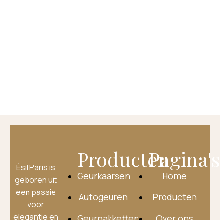
Producten
Pagina'
Ésil Paris is
Geurkaarsen
Home
geboren uit
een passie
Autogeuren
Producten
voor
elegantie en
Geurpakketten
Over ons